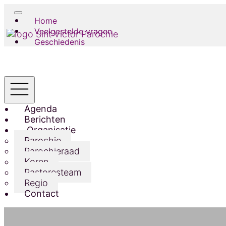
Home
Veelgestelde vragen
Geschiedenis
Agenda
Berichten
Organisatie
Parochie
Parochieraad
Koren
Pastoresteam
Regio
Contact