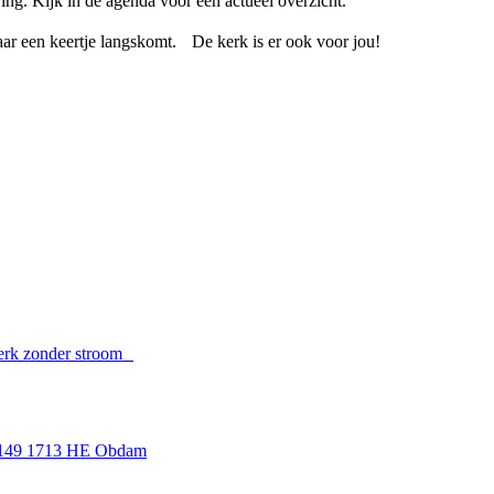
ng. Kijk in de agenda voor een actueel overzicht.
aar een keertje langskomt. De kerk is er ook voor jou!
erk zonder stroom
t 149 1713 HE Obdam