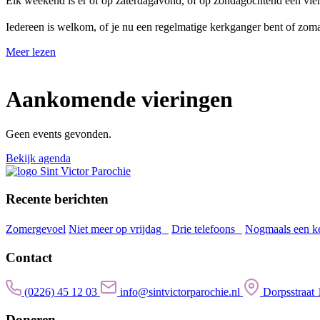
Elk weekend is er óf op zaterdagavond, óf op zondagochtend een vieri
Iedereen is welkom, of je nu een regelmatige kerkganger bent of zom
Meer lezen
Aankomende vieringen
Geen events gevonden.
Bekijk agenda
Recente berichten
Zomergevoel
Niet meer op vrijdag
Drie telefoons
Nogmaals een k
Contact
(0226) 45 12 03
info@sintvictorparochie.nl
Dorpsstraa
Doneren