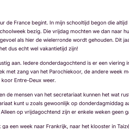
our de France begint. In mijn schooltijd begon die altij
 schoolweek bezig. Die vrijdag mochten we dan naar hui
egevoel als hier de wielerronde wordt gehouden. Dit ja
t dus echt wel vakantietijd zijn!
ustig aan. Iedere donderdagochtend is er een viering 
ek met zang van het Parochiekoor, de andere week m
t koor Entre-Deux weer.
n de mensen van het secretariaat kunnen het wat rus
tariaat kunt u zoals gewoonlijk op donderdagmiddag 
Alleen op vrijdagochtend zijn er enkele weken geen 
Ik ga een week naar Frankrijk, naar het klooster in Ta