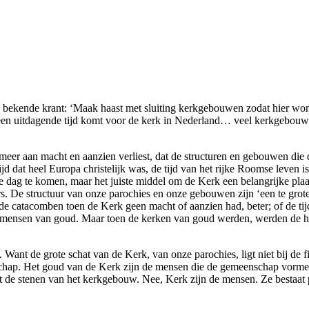
en bekende krant: ‘Maak haast met sluiting kerkgebouwen zodat hier 
een uitdagende tijd komt voor de kerk in Nederland… veel kerkgebouw
meer aan macht en aanzien verliest, dat de structuren en gebouwen die 
jd dat heel Europa christelijk was, de tijd van het rijke Roomse leven 
 dag te komen, maar het juiste middel om de Kerk een belangrijke plaat
nders. De structuur van onze parochies en onze gebouwen zijn ‘een te gr
de catacomben toen de Kerk geen macht of aanzien had, beter; of de tij
 mensen van goud. Maar toen de kerken van goud werden, werden de har
. Want de grote schat van de Kerk, van onze parochies, ligt niet bij de
schap. Het goud van de Kerk zijn de mensen die de gemeenschap vormen
uit de stenen van het kerkgebouw. Nee, Kerk zijn de mensen. Ze bestaat