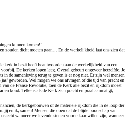
woningen kunnen komen!’
en zouden dicht moeten gaan… En de werkelijkheid laat ons zien dat
de kerk in bezit heeft beantwoorden aan de werkelijkheid van een
is voorbij. De kerken lopen leeg. Overal gebeurt ongeveer hetzelfde. Je
s in de samenleving terug te geven is er nog niet. Er zijn wel mensen
ote jas’ geworden. Wel mogen we ons afvragen of die tijd van pracht en
d van de Franse Revolutie, toen de Kerk alle bezit en rijkdom moest
ten koud. Telkens als de Kerk zich pracht en praal aanmatigt,
 financiën, de kerkgebouwen of de materiele rijkdom die in de loop der
: jij en ik, samen! Mensen die doen dat de blijde boodschap van
 pas echt wanneer we levende stenen voor elkaar willen zijn, wanneer