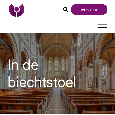
Livestream
In de
biechtstoel