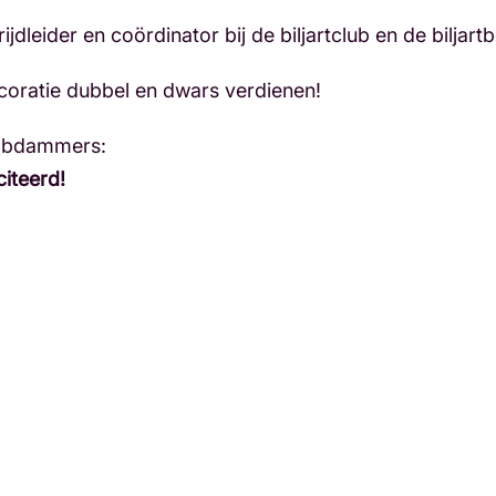
dleider en coördinator bij de biljartclub en de biljart
oratie dubbel en dwars verdienen!
 Obdammers:
citeerd!