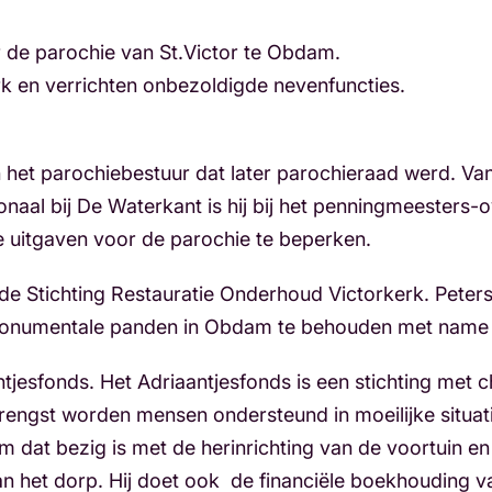
r de parochie van St.Victor te Obdam.
erk en verrichten onbezoldigde nevenfuncties.
n het parochiebestuur dat later parochieraad werd. Va
naal bij De Waterkant is hij bij het penningmeesters-
e uitgaven voor de parochie te beperken.
 de Stichting Restauratie Onderhoud Victorkerk. Peters 
e monumentale panden in Obdam te behouden met name d
aantjesfonds. Het Adriaantjesfonds is een stichting met
rengst worden mensen ondersteund in moeilijke situat
m dat bezig is met de herinrichting van de voortuin en 
an het dorp. Hij doet ook de financiële boekhouding v