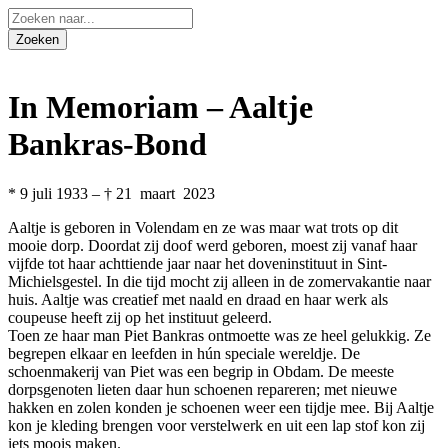
In Memoriam – Aaltje
Bankras-Bond
* 9 juli 1933 – † 21 maart 2023
Aaltje is geboren in Volendam en ze was maar wat trots op dit
mooie dorp. Doordat zij doof werd geboren, moest zij vanaf haar
vijfde tot haar achttiende jaar naar het doveninstituut in Sint-
Michielsgestel. In die tijd mocht zij alleen in de zomervakantie naar
huis. Aaltje was creatief met naald en draad en haar werk als
coupeuse heeft zij op het instituut geleerd.
Toen ze haar man Piet Bankras ontmoette was ze heel gelukkig. Ze
begrepen elkaar en leefden in hún speciale wereldje. De
schoenmakerij van Piet was een begrip in Obdam. De meeste
dorpsgenoten lieten daar hun schoenen repareren; met nieuwe
hakken en zolen konden je schoenen weer een tijdje mee. Bij Aaltje
kon je kleding brengen voor verstelwerk en uit een lap stof kon zij
iets moois maken.