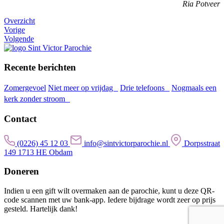
Ria Potveer
Overzicht
Vorige
Volgende
Recente berichten
Zomergevoel
Niet meer op vrijdag
Drie telefoons
Nogmaals een
kerk zonder stroom
Contact
(0226) 45 12 03
info@sintvictorparochie.nl
Dorpsstraat
149 1713 HE Obdam
Doneren
Indien u een gift wilt overmaken aan de parochie, kunt u deze QR-
code scannen met uw bank-app. Iedere bijdrage wordt zeer op prijs
gesteld. Hartelijk dank!