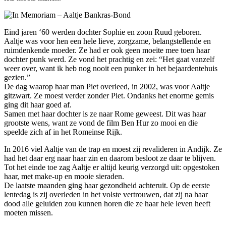
Eind jaren ‘60 werden dochter Sophie en zoon Ruud geboren.
Aaltje was voor hen een hele lieve, zorgzame, belangstellende en
ruimdenkende moeder. Ze had er ook geen moeite mee toen haar
dochter punk werd. Ze vond het prachtig en zei: “Het gaat vanzelf
weer over, want ik heb nog nooit een punker in het bejaardentehuis
gezien.”
De dag waarop haar man Piet overleed, in 2002, was voor Aaltje
gitzwart. Ze moest verder zonder Piet. Ondanks het enorme gemis
ging dit haar goed af.
Samen met haar dochter is ze naar Rome geweest. Dit was haar
grootste wens, want ze vond de film Ben Hur zo mooi en die
speelde zich af in het Romeinse Rijk.
In 2016 viel Aaltje van de trap en moest zij revalideren in Andijk. Ze
had het daar erg naar haar zin en daarom besloot ze daar te blijven.
Tot het einde toe zag Aaltje er altijd keurig verzorgd uit: opgestoken
haar, met make-up en mooie sieraden.
De laatste maanden ging haar gezondheid achteruit. Op de eerste
lentedag is zij overleden in het volste vertrouwen, dat zij na haar
dood alle geluiden zou kunnen horen die ze haar hele leven heeft
moeten missen.