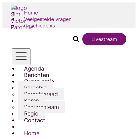
Home
Veelgestelde vragen
Geschiedenis
Livestream
Agenda
Berichten
Organisatie
Parochie
Parochieraad
Koren
Pastoresteam
Regio
Contact
Home