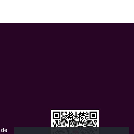
m
 de