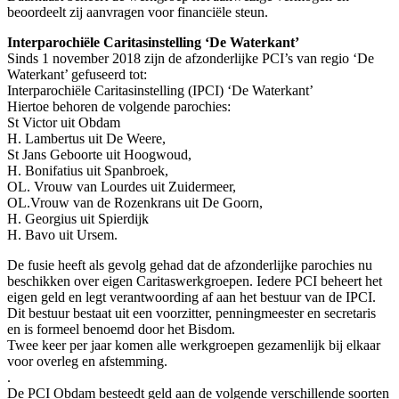
beoordeelt zij aanvragen voor financiële steun.
Interparochiële Caritasinstelling ‘De Waterkant’
Sinds 1 november 2018 zijn de afzonderlijke PCI’s van regio ‘De
Waterkant’ gefuseerd tot:
Interparochiële Caritasinstelling (IPCI) ‘De Waterkant’
Hiertoe behoren de volgende parochies:
St Victor uit Obdam
H. Lambertus uit De Weere,
St Jans Geboorte uit Hoogwoud,
H. Bonifatius uit Spanbroek,
OL. Vrouw van Lourdes uit Zuidermeer,
OL.Vrouw van de Rozenkrans uit De Goorn,
H. Georgius uit Spierdijk
H. Bavo uit Ursem.
De fusie heeft als gevolg gehad dat de afzonderlijke parochies nu
beschikken over eigen Caritaswerkgroepen. Iedere PCI beheert het
eigen geld en legt verantwoording af aan het bestuur van de IPCI.
Dit bestuur bestaat uit een voorzitter, penningmeester en secretaris
en is formeel benoemd door het Bisdom.
Twee keer per jaar komen alle werkgroepen gezamenlijk bij elkaar
voor overleg en afstemming.
.
De PCI Obdam besteedt geld aan de volgende verschillende soorten