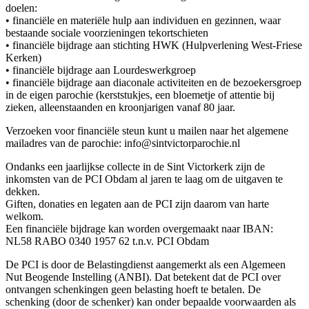
doelen:
• financiële en materiële hulp aan individuen en gezinnen, waar
bestaande sociale voorzieningen tekortschieten
• financiële bijdrage aan stichting HWK (Hulpverlening West-Friese
Kerken)
• financiële bijdrage aan Lourdeswerkgroep
• financiële bijdrage aan diaconale activiteiten en de bezoekersgroep
in de eigen parochie (kerststukjes, een bloemetje of attentie bij
zieken, alleenstaanden en kroonjarigen vanaf 80 jaar.
Verzoeken voor financiële steun kunt u mailen naar het algemene
mailadres van de parochie: info@sintvictorparochie.nl
Ondanks een jaarlijkse collecte in de Sint Victorkerk zijn de
inkomsten van de PCI Obdam al jaren te laag om de uitgaven te
dekken.
Giften, donaties en legaten aan de PCI zijn daarom van harte
welkom.
Een financiële bijdrage kan worden overgemaakt naar IBAN:
NL58 RABO 0340 1957 62 t.n.v. PCI Obdam
De PCI is door de Belastingdienst aangemerkt als een Algemeen
Nut Beogende Instelling (ANBI). Dat betekent dat de PCI over
ontvangen schenkingen geen belasting hoeft te betalen. De
schenking (door de schenker) kan onder bepaalde voorwaarden als