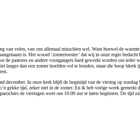
g van velen, van ons allemaal misschien wel. Want hoewel de warmte 
zo aangenaam is. Het woord ‘zomerrooster’ dat wij in onze regio bedach
oor de pastores en andere voorgangers hard gewerkt worden om ieder we
iet langer dan een zomer hoefden vol te houden, maar die hoop bleek ij
ren.
d december. In onze kerk blijft de begintijd van de viering op zondag
zo’n gekke tijd, zeker niet in de zomer. En ik heb vorige week gemerkt
arochies de vieringen weer om 10.00 uur te laten beginnen. De tijd zal