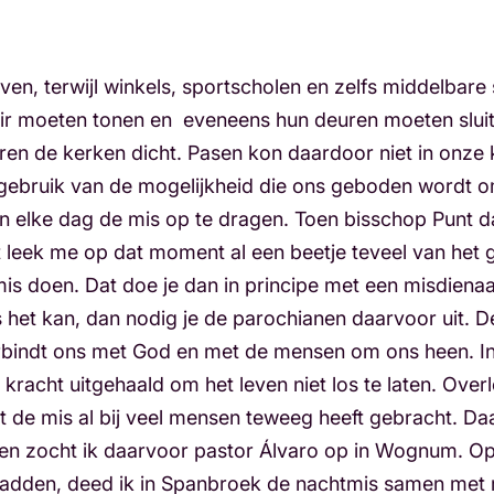
jven, terwijl winkels, sportscholen en zelfs middelbare 
air moeten tonen en eveneens hun deuren moeten sluite
en de kerken dicht. Pasen kon daardoor niet in onze 
bruik van de mogelijkheid die ons geboden wordt om m
n elke dag de mis op te dragen. Toen bisschop Punt dat
et leek me op dat moment al een beetje teveel van het
mis doen. Dat doe je dan in principe met een misdiena
s het kan, dan nodig je de parochianen daarvoor uit. D
rbindt ons met God en met de mensen om ons heen. I
kracht uitgehaald om het leven niet los te laten. Ove
at de mis al bij veel mensen teweeg heeft gebracht. Da
Pasen zocht ik daarvoor pastor Álvaro op in Wognum. O
dden, deed ik in Spanbroek de nachtmis samen met mi