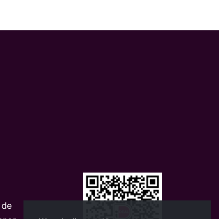
m
 de