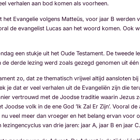
veel verhalen aan bod komen als voorheen.
uit het Evangelie volgens Matteüs, voor jaar B werden 
ooral de evangelist Lucas aan het woord komen. Ook w
ondag een stukje uit het Oude Testament. De tweede le
n de derde lezing werd zoals gezegd genomen uit één
ent zo, dat ze thematisch vrijwel altijd aansloten bij d
ek je dat er veel verhalen uit de Evangeliën zijn die te
nier vertrouwd met de Joodse traditie waarin Jezus ze
t Joodse volk in de ene God ’Ik Zal Er Zijn’. Vooral d
nu veel meer dan vroeger en het belang ervan voor ons
ezingencyclus van drie jaren: jaar A, jaar B en jaar C