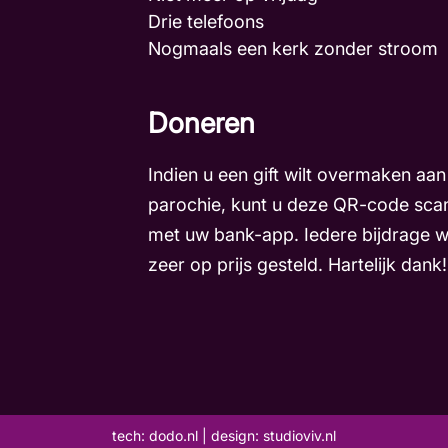
Drie telefoons
Nogmaals een kerk zonder stroo
Doneren
Indien u een gift wilt overmaken aan
parochie, kunt u deze QR-code sca
met uw bank-app. Iedere bijdrage 
zeer op prijs gesteld. Hartelijk dank!
tech:
dodo.nl
|
design:
studioviv.nl