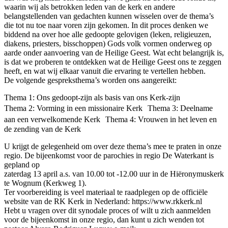
waarin wij als betrokken leden van de kerk en andere
belangstellenden van gedachten kunnen wisselen over de thema’s
die tot nu toe naar voren zijn gekomen. In dit proces denken we
biddend na over hoe alle gedoopte gelovigen (leken, religieuzen,
diakens, priesters, bisschoppen) Gods volk vormen onderweg op
aarde onder aanvoering van de Heilige Geest. Wat echt belangrijk is,
is dat we proberen te ontdekken wat de Heilige Geest ons te zeggen
heeft, en wat wij elkaar vanuit die ervaring te vertellen hebben.
De volgende gespreksthema’s worden ons aangereikt:
Thema 1: Ons gedoopt-zijn als basis van ons Kerk-zijn
Thema 2: Vorming in een missionaire Kerk Thema 3: Deelname
aan een verwelkomende Kerk Thema 4: Vrouwen in het leven en
de zending van de Kerk
U krijgt de gelegenheid om over deze thema’s mee te praten in onze
regio. De bijeenkomst voor de parochies in regio De Waterkant is
gepland op
zaterdag 13 april a.s. van 10.00 tot -12.00 uur in de Hiëronymuskerk
te Wognum (Kerkweg 1).
Ter voorbereiding is veel materiaal te raadplegen op de officiële
website van de RK Kerk in Nederland: https://www.rkkerk.nl
Hebt u vragen over dit synodale proces of wilt u zich aanmelden
voor de bijeenkomst in onze regio, dan kunt u zich wenden tot