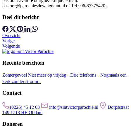
pastoor Alvaro Rodriguez Luque: e-mail:
pastoor@parochiesdewaterkant.nl of Tel.: 06-87375420.
Deel dit bericht
Overzicht
Vorige
Volgende
Recente berichten
Zomergevoel
Niet meer op vrijdag
Drie telefoons
Nogmaals een
kerk zonder stroom
Contact
(0226) 45 12 03
info@sintvictorparochie.nl
Dorpsstraat
149 1713 HE Obdam
Doneren