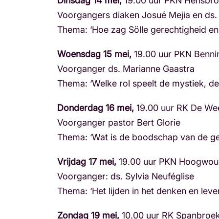
Dinsdag 14 mei,
19.00 uur PKN Hensbr
Voorgangers diaken Josué Mejia en ds. 
Thema: ‘Hoe zag Sölle gerechtigheid en
Woensdag 15 mei,
19.00 uur PKN Benni
Voorganger ds. Marianne Gaastra
Thema: ‘Welke rol speelt de mystiek, d
Donderdag 16 mei,
19.00 uur RK De We
Voorganger pastor Bert Glorie
Thema: ‘Wat is de boodschap van de ged
Vrijdag 17 mei,
19.00 uur PKN Hoogwou
Voorganger: ds. Sylvia Neuféglise
Thema: ‘Het lijden in het denken en leve
Zondag 19 mei,
10.00 uur RK Spanbroe