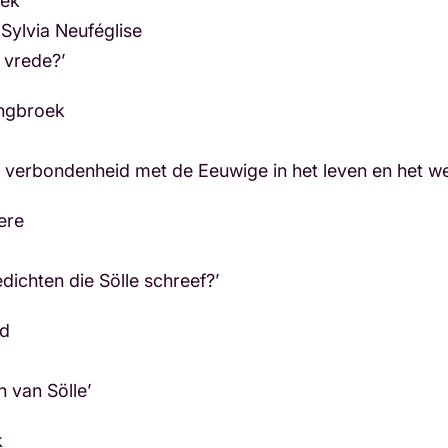
oek
Sylvia Neuféglise
 vrede?’
ngbroek
e verbondenheid met de Eeuwige in het leven en het we
ere
ichten die Sölle schreef?’
d
n van Sölle’
k