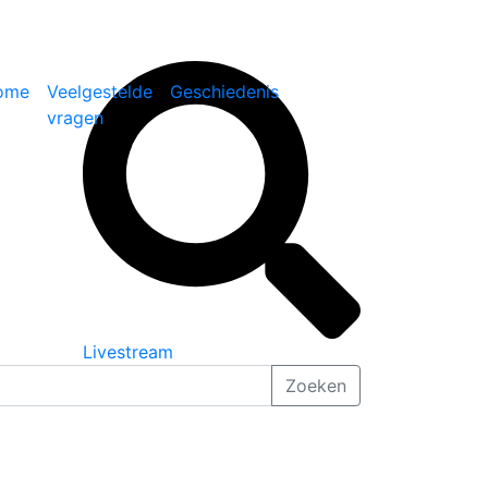
ome
Veelgestelde
Geschiedenis
vragen
Livestream