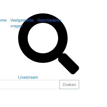
ome
Veelgestelde
Geschiedenis
vragen
Livestream