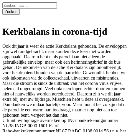
Kerkbalans in corona-tijd
Ook dit jaar is weer de actie Kerkbalans gehouden. De enveloppen
zijn wel rondgebracht, maar konden deze keer niet worden
opgehaald. Daarom hebt u als parochiaan niet alleen de
gebruikelijke envelop, maar ook een herinneringsbrief in de bus
gehad. De inkomsten van de actie Kerkbalans zijn onontbeerlijk
voor het draaiend houden van de parochie. Gewoonlijk hebben we
ook inkomsten via de collecteschaal, uitvaarten en misintenties.
Maar die stroom is sinds de uitbraak van het corona-virus vrijwel
helemaal opgedroogd. Veel onkosten lopen echter door en kunnen
niet of nauwelijks worden gereduceerd. Daarom zijn we dit jaar
extra blij met uw bijdrage. Misschien hebt u deze al overgemaakt.
Dan danken we u daar hartelijk voor. Maar mocht het zo zijn dat u
de parochie een warm hart toedraagt, maar er nog niet aan toe
gekomen bent, vergeet het dan niet.
U kunt uw bijdrage overmaken op ING-bankrekeningnummer
NL38 INGB 0000 1601 62 of
Rabo-bankrekeningnummer NL87 RABO 0138 0014 56 t.n.v. het