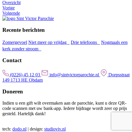
Overzicht
Vorige
Volgende
Recente berichten
Zomergevoel
Niet meer op vrijdag
Drie telefoons
Nogmaals een
kerk zonder stroom
Contact
(0226) 45 12 03
info@sintvictorparochie.nl
Dorpsstraat
149 1713 HE Obdam
Doneren
Indien u een gift wilt overmaken aan de parochie, kunt u deze QR-
code scannen met uw bank-app. Iedere bijdrage wordt zeer op prijs
gesteld. Hartelijk dank!
tech:
dodo.nl
|
design:
studioviv.nl