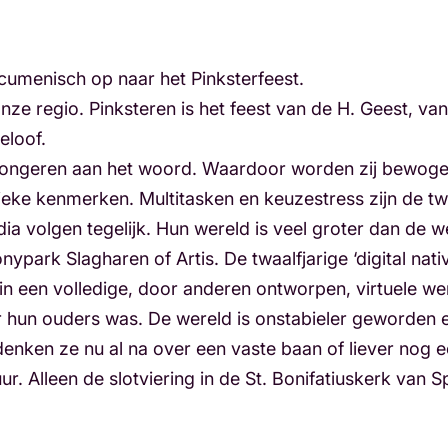
cumenisch op naar het Pinksterfeest.
nze regio. Pinksteren is het feest van de H. Geest, v
eloof.
 jongeren aan het woord. Waardoor worden zij bewog
ieke kenmerken. Multitasken en keuzestress zijn de t
dia volgen tegelijk. Hun wereld is veel groter dan de
nypark Slagharen of Artis. De twaalfjarige ‘digital nati
in een volledige, door anderen ontworpen, virtuele wer
 hun ouders was. De wereld is onstabieler geworden en
, denken ze nu al na over een vaste baan of liever nog
uur. Alleen de slotviering in de St. Bonifatiuskerk va