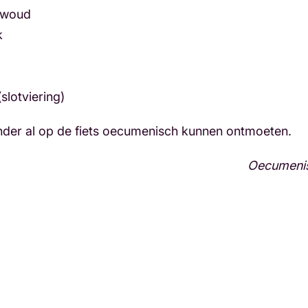
gwoud
k
slotviering)
der al op de fiets oecumenisch kunnen ontmoeten.
Oecumenis