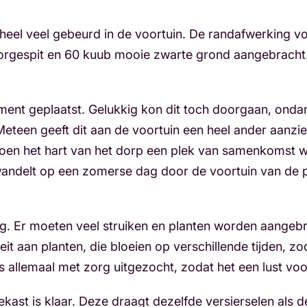
 heel veel gebeurd in de voortuin. De randafwerking 
rgespit en 60 kuub mooie zwarte grond aangebracht. 
ament geplaatst. Gelukkig kon dit toch doorgaan, ond
teen geeft dit aan de voortuin een heel ander aanzien.
 toen het hart van het dorp een plek van samenkomst wa
u wandelt op een zomerse dag door de voortuin van de pa
g. Er moeten veel struiken en planten worden aangeb
iteit aan planten, die bloeien op verschillende tijden,
allemaal met zorg uitgezocht, zodat het een lust voo
ast is klaar. Deze draagt dezelfde versierselen als de