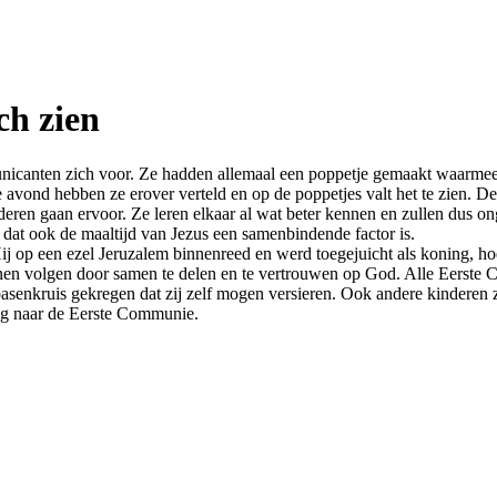
ch zien
canten zich voor. Ze hadden allemaal een poppetje gemaakt waarmee ze i
avond hebben ze erover verteld en op de poppetjes valt het te zien. De
inderen gaan ervoor. Ze leren elkaar al wat beter kennen en zullen dus 
at ook de maaltijd van Jezus een samenbindende factor is.
j op een ezel Jeruzalem binnenreed en werd toegejuicht als koning, hoe 
en volgen door samen te delen en te vertrouwen op God. Alle Eerste
enkruis gekregen dat zij zelf mogen versieren. Ook andere kinderen z
weg naar de Eerste Communie.