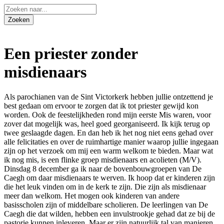
Een priester zonder
misdienaars
Als parochianen van de Sint Victorkerk hebben jullie ontzettend je
best gedaan om ervoor te zorgen dat ik tot priester gewijd kon
worden. Ook de feestelijkheden rond mijn eerste Mis waren, voor
zover dat mogelijk was, heel goed georganiseerd. Ik kijk terug op
twee geslaagde dagen. En dan heb ik het nog niet eens gehad over
alle felicitaties en over de ruimhartige manier waarop jullie ingegaan
zijn op het verzoek om mij een warm welkom te bieden. Maar wat
ik nog mis, is een flinke groep misdienaars en acolieten (M/V).
Dinsdag 8 december ga ik naar de bovenbouwgroepen van De
Caegh om daar misdienaars te werven. Ik hoop dat er kinderen zijn
die het leuk vinden om in de kerk te zijn. Die zijn als misdienaar
meer dan welkom. Het mogen ook kinderen van andere
basisscholen zijn of middelbare scholieren. De leerlingen van De
Caegh die dat wilden, hebben een invulstrookje gehad dat ze bij de
pastorie kunnen inleveren. Maar er zijn natuurlijk tal van manieren