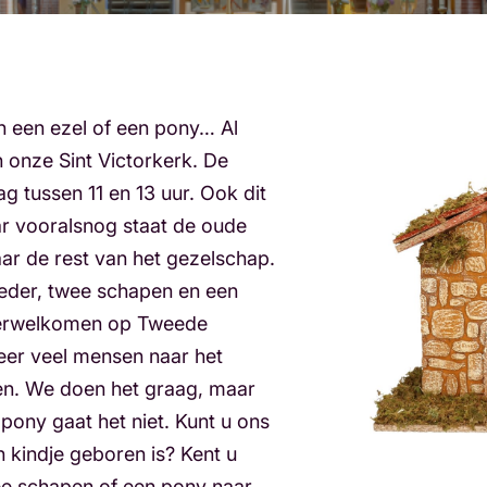
n een ezel of een pony… Al
n onze Sint Victorkerk. De
g tussen 11 en 13 uur. Ook dit
ar vooralsnog staat de oude
aar de rest van het gezelschap.
oeder, twee schapen en een
verwelkomen op Tweede
eer veel mensen naar het
en. We doen het graag, maar
pony gaat het niet. Kunt u ons
 kindje geboren is? Kent u
ee schapen of een pony naar