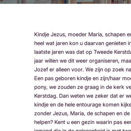
Kindje Jezus, moeder Maria, schapen e
heel wat jaren kon u daarvan genieten i
laatste jaren was dat op Tweede Kerstda
jaar willen we dit weer organiseren, ma
Jozef er alleen voor. We zijn op zoek n
Een pas geboren kindje en zijn/haar m
pony, we zouden ze graag in de kerk 
Kerstdag. Dan weten we zeker dat er w
kindje en de hele entourage komen kijk
zonder Jezus, Maria, de schapen en de 
helpen? Kent u een gezin waarin pas een
iemand die in de gelegenheid is met tw