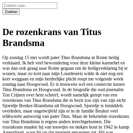
De rozenkrans van Titus
Brandsma
Op zondag 15 mei wordt pater Titus Brandsma in Rome heilig
verklaard. Ik heb veel bewondering voor deze kleine karmeliet en
was dan ook graag naar Rome gegaan om de heiligverklaring bij te
wonen, maar zo kort naar mijn Lourdesreis wilde ik niet nog een
keer weggaan en mijn herderlijke plicht roept me volgende week
zondag naar Hoogwoud. Er is trouwens wel een connectie tussen
Titus Brandsma en Hoogwoud. In de biografie die oud-journalist
Ton Crijnen over hem schreef, wordt namelijk gerept van een
rozenkrans van Titus Brandsma die in bezit zou zijn van zijn nicht
Sjoerdje Beuker-Brandsma uit Hoogwoud. Sjoerdje is inmiddels
overleden, maar ongetwijfeld zijn er in de familie Beuker veel
relikwieën aanwezig van pater Titus. Maar de bekendste rozenkrans
van Titus Brandsma is ergens anders terechtgekomen. Die
rozenkrans maakte hij van touwtjes en stukjes hout in 1942 in kamp
Amersfoort, waar hij op dat moment gevangen zat. Hij was