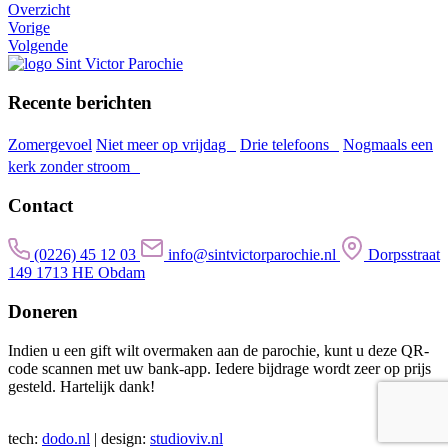
Overzicht
Vorige
Volgende
Recente berichten
Zomergevoel
Niet meer op vrijdag
Drie telefoons
Nogmaals een
kerk zonder stroom
Contact
(0226) 45 12 03
info@sintvictorparochie.nl
Dorpsstraat
149 1713 HE Obdam
Doneren
Indien u een gift wilt overmaken aan de parochie, kunt u deze QR-
code scannen met uw bank-app. Iedere bijdrage wordt zeer op prijs
gesteld. Hartelijk dank!
tech:
dodo.nl
|
design:
studioviv.nl