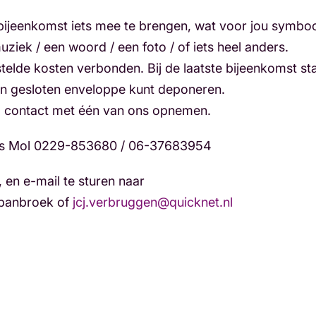
ijeenkomst iets mee te brengen, wat voor jou symbool 
ziek / een woord / een foto / of iets heel anders.
elde kosten verbonden. Bij de laatste bijeenkomst staa
en gesloten enveloppe kunt deponeren.
ijd contact met één van ons opnemen.
es Mol 0229-853680 / 06-37683954
en e-mail te sturen naar
Spanbroek of
jcj.verbruggen@quicknet.nl