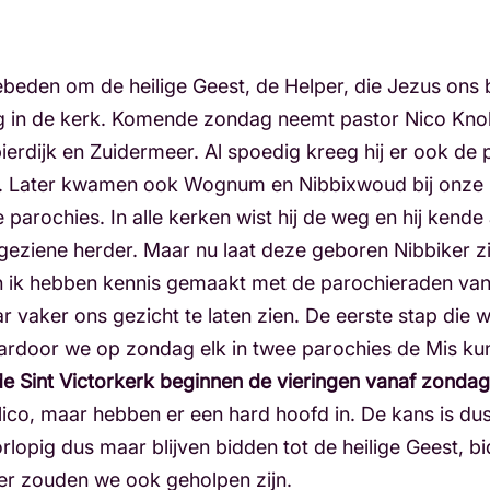
beden om de heilige Geest, de Helper, die Jezus ons b
ig in de kerk. Komende zondag neemt pastor Nico Knol
Spierdijk en Zuidermeer. Al spoedig kreeg hij er ook 
 Later kwamen ook Wognum en Nibbixwoud bij onze re
rochies. In alle kerken wist hij de weg en hij kende a
eziene herder. Maar nu laat deze geboren Nibbiker z
n ik hebben kennis gemaakt met de parochieraden va
 vaker ons gezicht te laten zien. De eerste stap die 
waardoor we op zondag elk in twee parochies de Mis k
de Sint Victorkerk beginnen de vieringen vanaf zondag 
ico, maar hebben er een hard hoofd in. De kans is dus
rlopig dus maar blijven bidden tot de heilige Geest, 
ter zouden we ook geholpen zijn.