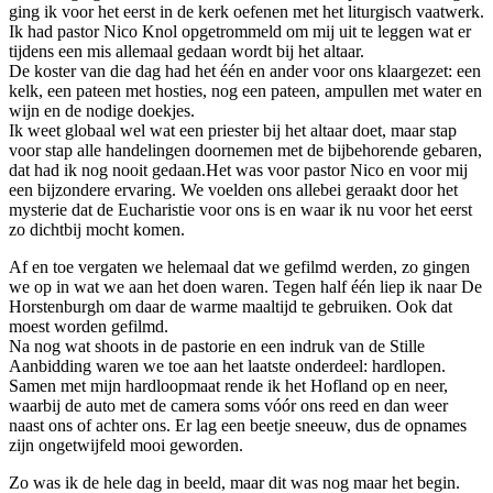
ging ik voor het eerst in de kerk oefenen met het liturgisch vaatwerk.
Ik had pastor Nico Knol opgetrommeld om mij uit te leggen wat er
tijdens een mis allemaal gedaan wordt bij het altaar.
De koster van die dag had het één en ander voor ons klaargezet: een
kelk, een pateen met hosties, nog een pateen, ampullen met water en
wijn en de nodige doekjes.
Ik weet globaal wel wat een priester bij het altaar doet, maar stap
voor stap alle handelingen doornemen met de bijbehorende gebaren,
dat had ik nog nooit gedaan.Het was voor pastor Nico en voor mij
een bijzondere ervaring. We voelden ons allebei geraakt door het
mysterie dat de Eucharistie voor ons is en waar ik nu voor het eerst
zo dichtbij mocht komen.
Af en toe vergaten we helemaal dat we gefilmd werden, zo gingen
we op in wat we aan het doen waren. Tegen half één liep ik naar De
Horstenburgh om daar de warme maaltijd te gebruiken. Ook dat
moest worden gefilmd.
Na nog wat shoots in de pastorie en een indruk van de Stille
Aanbidding waren we toe aan het laatste onderdeel: hardlopen.
Samen met mijn hardloopmaat rende ik het Hofland op en neer,
waarbij de auto met de camera soms vóór ons reed en dan weer
naast ons of achter ons. Er lag een beetje sneeuw, dus de opnames
zijn ongetwijfeld mooi geworden.
Zo was ik de hele dag in beeld, maar dit was nog maar het begin.