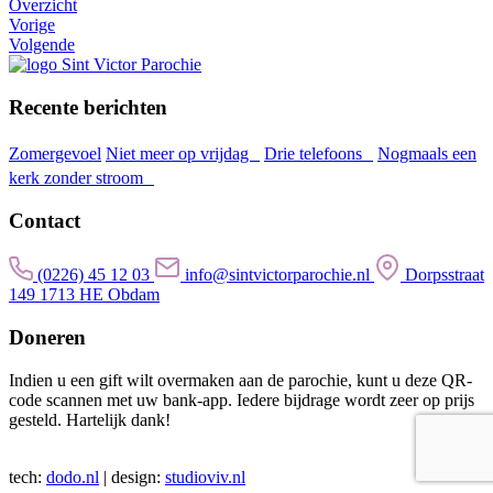
Overzicht
Vorige
Volgende
Recente berichten
Zomergevoel
Niet meer op vrijdag
Drie telefoons
Nogmaals een
kerk zonder stroom
Contact
(0226) 45 12 03
info@sintvictorparochie.nl
Dorpsstraat
149 1713 HE Obdam
Doneren
Indien u een gift wilt overmaken aan de parochie, kunt u deze QR-
code scannen met uw bank-app. Iedere bijdrage wordt zeer op prijs
gesteld. Hartelijk dank!
tech:
dodo.nl
|
design:
studioviv.nl