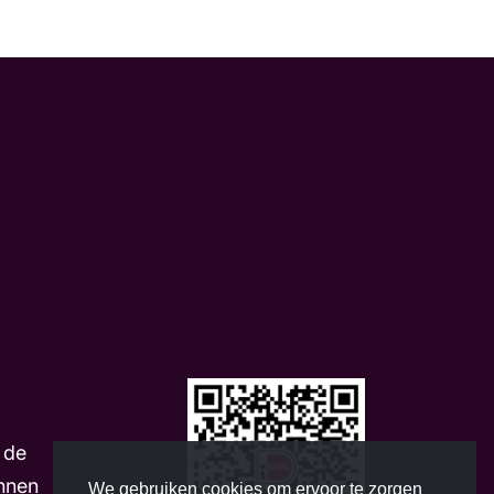
m
 de
nnen
We gebruiken cookies om ervoor te zorgen