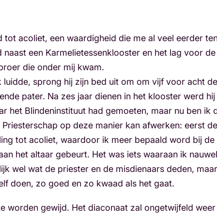
 tot acoliet, een waardigheid die me al veel eerder ten
d naast een Karmelietessenklooster en het lag voor d
broer die onder mij kwam.
 luidde, sprong hij zijn bed uit om om vijf voor acht 
de pater. Na zes jaar dienen in het klooster werd hij 
aar het Blindeninstituut had gemoeten, maar nu ben ik 
 het Priesterschap op deze manier kan afwerken: eerst de
ing tot acoliet, waardoor ik meer bepaald word bij de 
an het altaar gebeurt. Het was iets waaraan ik nauwel
rlijk wel wat de priester en de misdienaars deden, maar 
elf doen, zo goed en zo kwaad als het gaat.
te worden gewijd. Het diaconaat zal ongetwijfeld weer