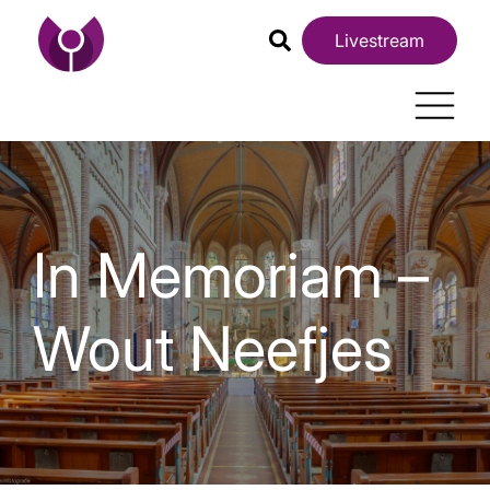
Livestream
In Memoriam –
Wout Neefjes