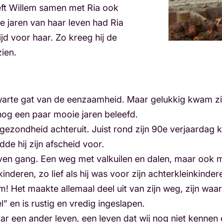
heeft Willem samen met Ria ook
te jaren van haar leven had Ria
jd voor haar. Zo kreeg hij de
zien.
zwarte gat van de eenzaamheid. Maar gelukkig kwam z
 nog een paar mooie jaren beleefd.
gezondheid achteruit. Juist rond zijn 90e verjaardag k
dde hij zijn afscheid voor.
reven gang. Een weg met valkuilen en dalen, maar ook
inderen, zo lief als hij was voor zijn achterkleinkinde
em! Het maakte allemaal deel uit van zijn weg, zijn waar
” en is rustig en vredig ingeslapen.
r een ander leven, een leven dat wij nog niet kennen