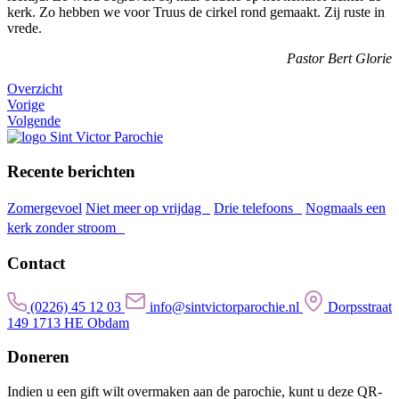
kerk. Zo hebben we voor Truus de cirkel rond gemaakt. Zij ruste in
vrede.
Pastor Bert Glorie
Overzicht
Vorige
Volgende
Recente berichten
Zomergevoel
Niet meer op vrijdag
Drie telefoons
Nogmaals een
kerk zonder stroom
Contact
(0226) 45 12 03
info@sintvictorparochie.nl
Dorpsstraat
149 1713 HE Obdam
Doneren
Indien u een gift wilt overmaken aan de parochie, kunt u deze QR-