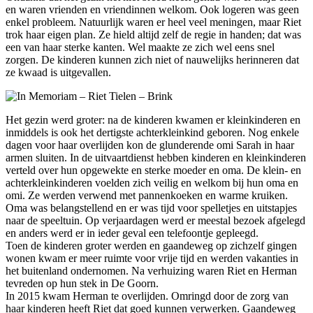
en waren vrienden en vriendinnen welkom. Ook logeren was geen
enkel probleem. Natuurlijk waren er heel veel meningen, maar Riet
trok haar eigen plan. Ze hield altijd zelf de regie in handen; dat was
een van haar sterke kanten. Wel maakte ze zich wel eens snel
zorgen. De kinderen kunnen zich niet of nauwelijks herinneren dat
ze kwaad is uitgevallen.
Het gezin werd groter: na de kinderen kwamen er kleinkinderen en
inmiddels is ook het dertigste achterkleinkind geboren. Nog enkele
dagen voor haar overlijden kon de glunderende omi Sarah in haar
armen sluiten. In de uitvaartdienst hebben kinderen en kleinkinderen
verteld over hun opgewekte en sterke moeder en oma. De klein- en
achterkleinkinderen voelden zich veilig en welkom bij hun oma en
omi. Ze werden verwend met pannenkoeken en warme kruiken.
Oma was belangstellend en er was tijd voor spelletjes en uitstapjes
naar de speeltuin. Op verjaardagen werd er meestal bezoek afgelegd
en anders werd er in ieder geval een telefoontje gepleegd.
Toen de kinderen groter werden en gaandeweg op zichzelf gingen
wonen kwam er meer ruimte voor vrije tijd en werden vakanties in
het buitenland ondernomen. Na verhuizing waren Riet en Herman
tevreden op hun stek in De Goorn.
In 2015 kwam Herman te overlijden. Omringd door de zorg van
haar kinderen heeft Riet dat goed kunnen verwerken. Gaandeweg