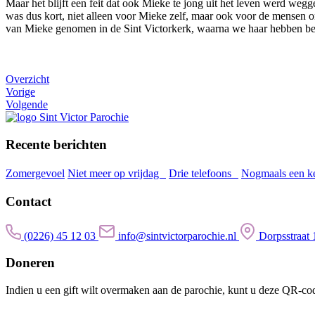
Maar het blijft een feit dat ook Mieke te jong uit het leven werd weg
was dus kort, niet alleen voor Mieke zelf, maar ook voor de mensen o
van Mieke genomen in de Sint Victorkerk, waarna we haar hebben begr
Overzicht
Vorige
Volgende
Recente berichten
Zomergevoel
Niet meer op vrijdag
Drie telefoons
Nogmaals een k
Contact
(0226) 45 12 03
info@sintvictorparochie.nl
Dorpsstraa
Doneren
Indien u een gift wilt overmaken aan de parochie, kunt u deze QR-cod