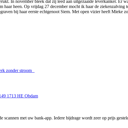
gerukt. In november bleek dat zij leed aan uitgezaaide leverkanker. Er w
m haar heen. Op vrijdag 27 december mocht ik haar de ziekenzalving to
aven bij haar eerste echtgenoot Siem. Met open vizier heeft Mieke zo
erk zonder stroom
t 149 1713 HE Obdam
e scannen met uw bank-app. Iedere bijdrage wordt zeer op prijs gesteld