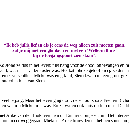
“Ik heb jullie lief en als je eens de weg alleen zult moeten gaan,
zul je mij met een glimlach en met een ‘Welkom thuis’
bij de toegangspoort zien staan”.
Zo stond ze dus in het leven: niet bang voor de dood, onbevangen en m
Veld, waar haar vader koster was. Het katholieke geloof kreeg ze du
ren er verschillen: Mieke was enig kind, Siem kwam uit een groot gez
ouderlijk huis van Siem.
, veel te jong. Maar het leven ging door: de schoonzoons Fred en Rich
ren waarop Mieke trots was. En zij waren ook trots op hun oma. Dat ble
t met Auke van der Tuuk, een man uit Emmer Compascuum. Het intensiev
er niet meer weggegaan. Mieke en Auke trouwden en hebben samen nog