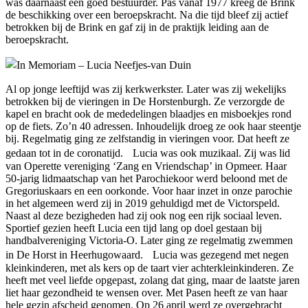
was daarnaast een goed bestuurder. Pas vanaf 1977 kreeg de Brink
de beschikking over een beroepskracht. Na die tijd bleef zij actief
betrokken bij de Brink en gaf zij in de praktijk leiding aan de
beroepskracht.
Al op jonge leeftijd was zij kerkwerkster. Later was zij wekelijks
betrokken bij de vieringen in De Horstenburgh. Ze verzorgde de
kapel en bracht ook de mededelingen blaadjes en misboekjes rond
op de fiets. Zo’n 40 adressen. Inhoudelijk droeg ze ook haar steentje
bij. Regelmatig ging ze zelfstandig in vieringen voor. Dat heeft ze
gedaan tot in de coronatijd. Lucia was ook muzikaal. Zij was lid
van Operette vereniging ‘Zang en Vriendschap’ in Opmeer. Haar
50-jarig lidmaatschap van het Parochiekoor werd beloond met de
Gregoriuskaars en een oorkonde. Voor haar inzet in onze parochie
in het algemeen werd zij in 2019 gehuldigd met de Victorspeld.
Naast al deze bezigheden had zij ook nog een rijk sociaal leven.
Sportief gezien heeft Lucia een tijd lang op doel gestaan bij
handbalvereniging Victoria-O. Later ging ze regelmatig zwemmen
in De Horst in Heerhugowaard. Lucia was gezegend met negen
kleinkinderen, met als kers op de taart vier achterkleinkinderen. Ze
heeft met veel liefde opgepast, zolang dat ging, maar de laatste jaren
liet haar gezondheid te wensen over. Met Pasen heeft ze van haar
hele gezin afscheid genomen. Op 26 april werd ze overgebracht