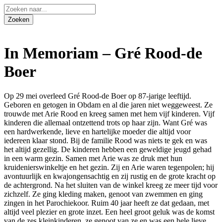
In Memoriam – Gré Rood-de
Boer
Op 29 mei overleed Gré Rood-de Boer op 87-jarige leeftijd.
Geboren en getogen in Obdam en al die jaren niet weggeweest. Ze
trouwde met Arie Rood en kreeg samen met hem vijf kinderen. Vijf
kinderen die allemaal ontzettend trots op haar zijn. Want Gré was
een hardwerkende, lieve en hartelijke moeder die altijd voor
iedereen klaar stond. Bij de familie Rood was niets te gek en was
het altijd gezellig. De kinderen hebben een geweldige jeugd gehad
in een warm gezin. Samen met Arie was ze druk met hun
kruidenierswinkeltje en het gezin. Zij en Arie waren tegenpolen; hij
avontuurlijk en kwajongensachtig en zij rustig en de grote kracht op
de achtergrond. Na het sluiten van de winkel kreeg ze meer tijd voor
zichzelf. Ze ging kleding maken, genoot van zwemmen en ging
zingen in het Parochiekoor. Ruim 40 jaar heeft ze dat gedaan, met
altijd veel plezier en grote inzet. Een heel groot geluk was de komst
van de zes kleinkinderen, ze genoot van ze en was een hele lieve