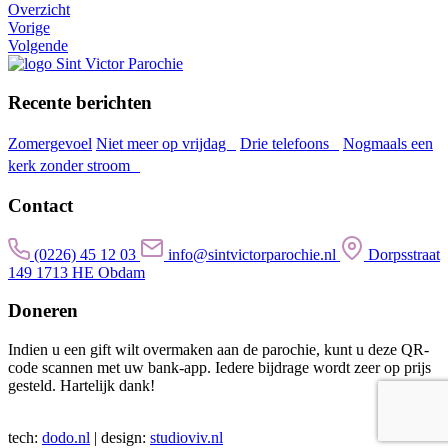
Overzicht
Vorige
Volgende
Recente berichten
Zomergevoel
Niet meer op vrijdag
Drie telefoons
Nogmaals een
kerk zonder stroom
Contact
(0226) 45 12 03
info@sintvictorparochie.nl
Dorpsstraat
149 1713 HE Obdam
Doneren
Indien u een gift wilt overmaken aan de parochie, kunt u deze QR-
code scannen met uw bank-app. Iedere bijdrage wordt zeer op prijs
gesteld. Hartelijk dank!
tech:
dodo.nl
|
design:
studioviv.nl