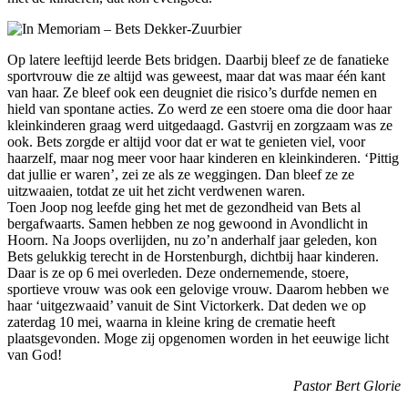
Op latere leeftijd leerde Bets bridgen. Daarbij bleef ze de fanatieke
sportvrouw die ze altijd was geweest, maar dat was maar één kant
van haar. Ze bleef ook een deugniet die risico’s durfde nemen en
hield van spontane acties. Zo werd ze een stoere oma die door haar
kleinkinderen graag werd uitgedaagd. Gastvrij en zorgzaam was ze
ook. Bets zorgde er altijd voor dat er wat te genieten viel, voor
haarzelf, maar nog meer voor haar kinderen en kleinkinderen. ‘Pittig
dat jullie er waren’, zei ze als ze weggingen. Dan bleef ze ze
uitzwaaien, totdat ze uit het zicht verdwenen waren.
Toen Joop nog leefde ging het met de gezondheid van Bets al
bergafwaarts. Samen hebben ze nog gewoond in Avondlicht in
Hoorn. Na Joops overlijden, nu zo’n anderhalf jaar geleden, kon
Bets gelukkig terecht in de Horstenburgh, dichtbij haar kinderen.
Daar is ze op 6 mei overleden. Deze ondernemende, stoere,
sportieve vrouw was ook een gelovige vrouw. Daarom hebben we
haar ‘uitgezwaaid’ vanuit de Sint Victorkerk. Dat deden we op
zaterdag 10 mei, waarna in kleine kring de crematie heeft
plaatsgevonden. Moge zij opgenomen worden in het eeuwige licht
van God!
Pastor Bert Glorie