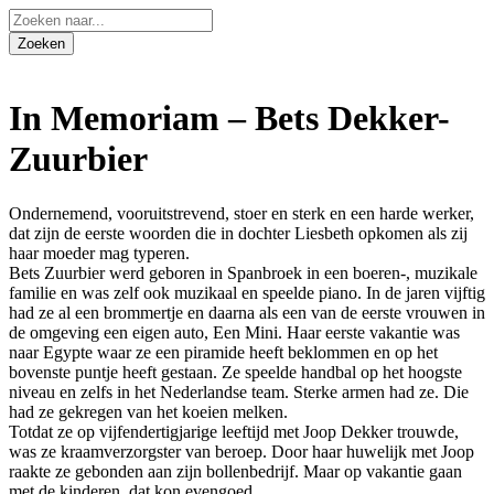
In Memoriam – Bets Dekker-
Zuurbier
Ondernemend, vooruitstrevend, stoer en sterk en een harde werker,
dat zijn de eerste woorden die in dochter Liesbeth opkomen als zij
haar moeder mag typeren.
Bets Zuurbier werd geboren in Spanbroek in een boeren-, muzikale
familie en was zelf ook muzikaal en speelde piano. In de jaren vijftig
had ze al een brommertje en daarna als een van de eerste vrouwen in
de omgeving een eigen auto, Een Mini. Haar eerste vakantie was
naar Egypte waar ze een piramide heeft beklommen en op het
bovenste puntje heeft gestaan. Ze speelde handbal op het hoogste
niveau en zelfs in het Nederlandse team. Sterke armen had ze. Die
had ze gekregen van het koeien melken.
Totdat ze op vijfendertigjarige leeftijd met Joop Dekker trouwde,
was ze kraamverzorgster van beroep. Door haar huwelijk met Joop
raakte ze gebonden aan zijn bollenbedrijf. Maar op vakantie gaan
met de kinderen, dat kon evengoed.